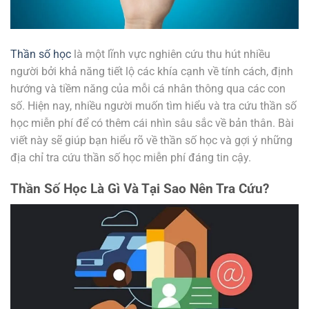
Thần số học
là một lĩnh vực nghiên cứu thu hút nhiều
người bởi khả năng tiết lộ các khía cạnh về tính cách, định
hướng và tiềm năng của mỗi cá nhân thông qua các con
số. Hiện nay, nhiều người muốn tìm hiểu và tra cứu thần số
học miễn phí để có thêm cái nhìn sâu sắc về bản thân. Bài
viết này sẽ giúp bạn hiểu rõ về thần số học và gợi ý những
địa chỉ tra cứu thần số học miễn phí đáng tin cậy.
Thần Số Học Là Gì Và Tại Sao Nên Tra Cứu?