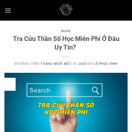
Chuyển
đến
nội
dung
BLOG
Tra Cứu Thần Số Học Miễn Phí Ở Đâu
Uy Tín?
ĐÃ ĐĂNG TRÊN
THÁNG MƯỜI MỘT 11, 2024
BỞI
LÊ PHÚC VINH
11
Th11