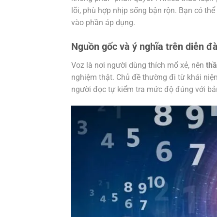
lõi, phù hợp nhịp sống bận rộn. Bạn có thể
vào phần áp dụng.
Nguồn gốc và ý nghĩa trên diễn đ
Voz là nơi người dùng thích mổ xẻ, nên
thầ
nghiệm thật. Chủ đề thường đi từ khái niệ
người đọc tự kiểm tra mức độ đúng với bản t