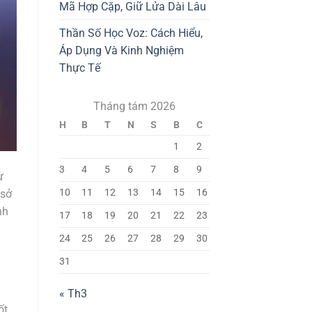
Mã Hợp Cặp, Giữ Lửa Dài Lâu
Thần Số Học Voz: Cách Hiểu,
Áp Dụng Và Kinh Nghiệm
Thực Tế
Tháng tám 2026
H
B
T
N
S
B
C
1
2
3
4
5
6
7
8
9
ừ
10
11
12
13
14
15
16
 sở
nh
17
18
19
20
21
22
23
24
25
26
27
28
29
30
31
« Th3
ốt