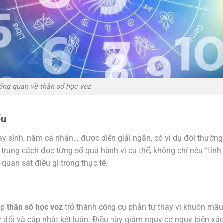
ổng quan về thần số học voz
ểu
y sinh, năm cá nhân… được diễn giải ngắn, có ví dụ đời thường
 trung cách đọc từng số qua hành vi cụ thể, không chỉ nêu “tính 
quan sát điều gì trong thực tế.
úp
thần số học voz
trở thành công cụ phản tư thay vì khuôn mẫu
ay đổi và cập nhật kết luận. Điều này giảm nguy cơ ngụy biện xá