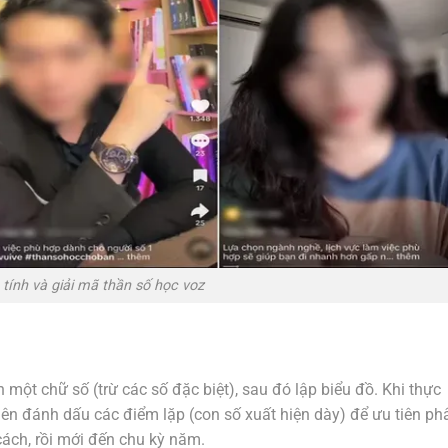
tính và giải mã thần số học voz
 một chữ số (trừ các số đặc biệt), sau đó lập biểu đồ. Khi thực
nên đánh dấu các điểm lặp (con số xuất hiện dày) để ưu tiên ph
 cách, rồi mới đến chu kỳ năm.