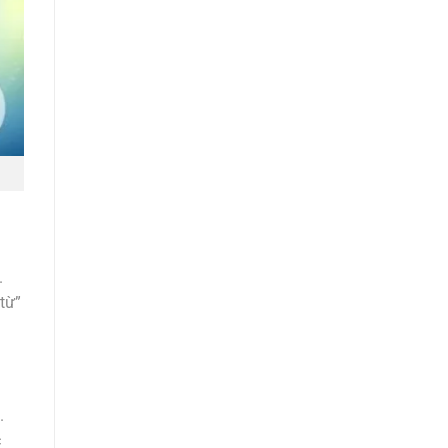
.
từ”
.
c