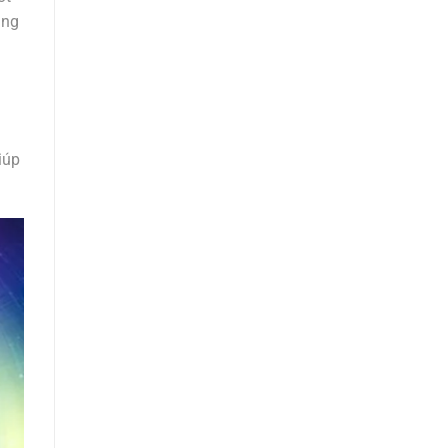
ung
iúp