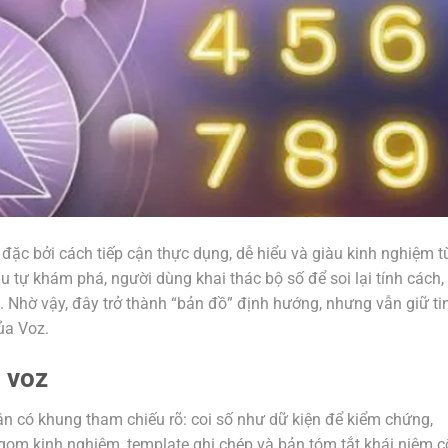
ặc bởi cách tiếp cận thực dụng, dễ hiểu và giàu kinh nghiệm t
 tự khám phá, người dùng khai thác bộ số để soi lại tính cách,
i. Nhờ vậy, đây trở thành “bản đồ” định hướng, nhưng vẫn giữ ti
ủa Voz.
 voz
n có khung tham chiếu rõ: coi số như dữ kiện để kiểm chứng,
gom kinh nghiệm, template ghi chép và bản tóm tắt khái niệm c