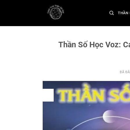
Chuyển
đến
THẦN 
nội
dung
Thần Số Học Voz: C
ĐÃ Đ
07
Th3