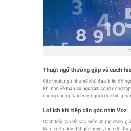
T
Thuật ngữ thường gặp và cách hi
Các thuật ngữ như số chủ đạo, biểu đồ ngà
Khi bàn về
thần số học voz
, cộng đồng tập
chung chung. Nhờ vậy, người đọc biết phải 
Lợi ích khi tiếp cận góc nhìn Voz
Cách tiếp cận đề cao kiểm chứng chéo, gi
Bạn rèn tư duy đặt giả thuyết, theo dõi th