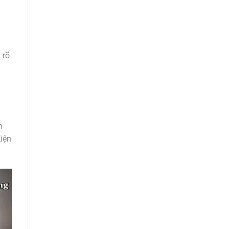
 rõ
n
kiện