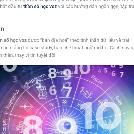
 bắt đầu từ
thần số học voz
với các hướng dẫn ngắn gọn, tập tr
àn
n số học voz
được “bản địa hoá” theo tinh thần dữ liệu và trải
m nền tảng tới case study, hạn chế thuật ngữ mơ hồ. Cách này g
hân, thay vì tin tuyệt đối.