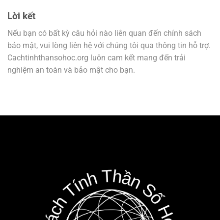
Lời kết
Nếu bạn có bất kỳ câu hỏi nào liên quan đến chính sách
bảo mật, vui lòng liên hệ với chúng tôi qua thông tin hỗ trợ.
Cachtinhthansohoc.org luôn cam kết mang đến trải
nghiệm an toàn và bảo mật cho bạn.