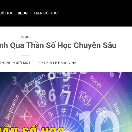
SỐ HỌC
BLOG
THẦN SỐ HỌC
BLOG
nh Qua Thần Số Học Chuyên Sâu
THÁNG MƯỜI MỘT 11, 2024
BỞI
LÊ PHÚC VINH