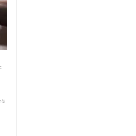
c
mỗi