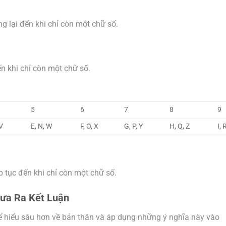
ng lại đến khi chỉ còn một chữ số.
n khi chỉ còn một chữ số.
5
6
7
8
9
 V
E, N, W
F, O, X
G, P, Y
H, Q, Z
I, 
p tục đến khi chỉ còn một chữ số.
Đưa Ra Kết Luận
hể hiểu sâu hơn về bản thân và áp dụng những ý nghĩa này vào