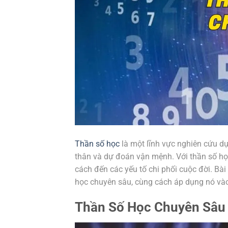
Thần số học
là một lĩnh vực nghiên cứu d
thân và dự đoán vận mệnh. Với thần số học
cách đến các yếu tố chi phối cuộc đời. Bài 
học chuyên sâu, cùng cách áp dụng nó và
Thần Số Học Chuyên Sâu 