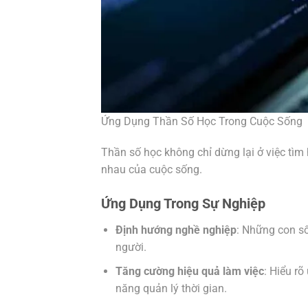
Ứng Dụng Thần Số Học Trong Cuộc Sống
Thần số học không chỉ dừng lại ở việc tìm
nhau của cuộc sống.
Ứng Dụng Trong Sự Nghiệp
Định hướng nghề nghiệp
: Những con số
người.
Tăng cường hiệu quả làm việc
: Hiểu r
năng quản lý thời gian.