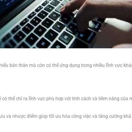
 hiểu bản thân mà còn có thể ứng dụng trong nhiều lĩnh vực khá
 có thể chỉ ra lĩnh vực phù hợp với tính cách và tiềm năng của 
õ ưu và nhược điểm giúp tối ưu hóa công việc và tăng cường khả