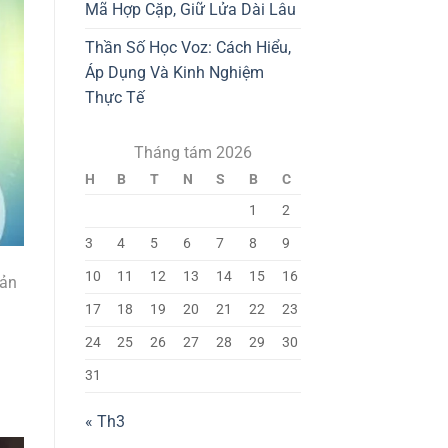
Mã Hợp Cặp, Giữ Lửa Dài Lâu
Thần Số Học Voz: Cách Hiểu,
Áp Dụng Và Kinh Nghiệm
Thực Tế
Tháng tám 2026
H
B
T
N
S
B
C
1
2
3
4
5
6
7
8
9
10
11
12
13
14
15
16
bản
h
17
18
19
20
21
22
23
24
25
26
27
28
29
30
31
« Th3