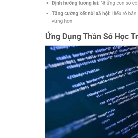
Định hướng tương lai
: Những con số có 
Tăng cường kết nối xã hội
: Hiểu rõ bả
vững hơn.
Ứng Dụng Thần Số Học T