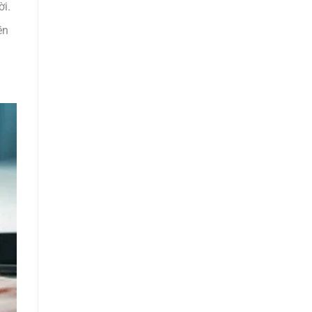
ời.
ền