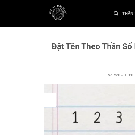
Chuyển
đến
THẦN 
nội
dung
Đặt Tên Theo Thần Số 
ĐÃ ĐĂNG TRÊN
10
Th11