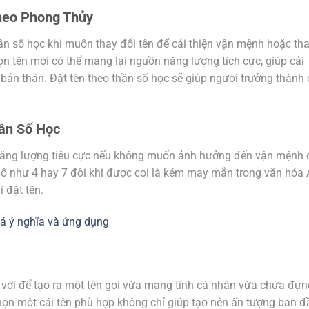
heo Phong Thủy
ần số học khi muốn thay đổi tên để cải thiện vận mệnh hoặc th
n tên mới có thể mang lại nguồn năng lượng tích cực, giúp cải
 bản thân. Đặt tên theo thần số học sẽ giúp người trưởng thành 
ần Số Học
 năng lượng tiêu cực nếu không muốn ảnh hưởng đến vận mệnh 
số như 4 hay 7 đôi khi được coi là kém may mắn trong văn hóa 
 đặt tên.
á ý nghĩa và ứng dụng
t vời để tạo ra một tên gọi vừa mang tính cá nhân vừa chứa đựn
 chọn một cái tên phù hợp không chỉ giúp tạo nên ấn tượng ban đ