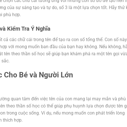
hể chọn các chữ cái tương ứng với những con số đó để tạo nên t
g của sự sáng tạo và tự do, số 3 là một lựa chọn tốt. Hãy thử 
ọi phù hợp.
và Kiểm Tra Ý Nghĩa
 cả các chữ cái trong tên để tạo ra con số tổng thể. Con số này
ù hợp với mong muốn ban đầu của bạn hay không. Nếu không, h
Đặt tên theo thần số học sẽ giúp bạn khám phá ra một tên gọi vừ
 sắc.
c Cho Bé và Người Lớn
thường quan tâm đến việc tên của con mang lại may mắn và phù
ên theo thần số học có thể giúp phụ huynh lựa chọn được tên g
 con trong cuộc sống. Ví dụ, nếu mong muốn con phát triển lòng
n thích hợp.