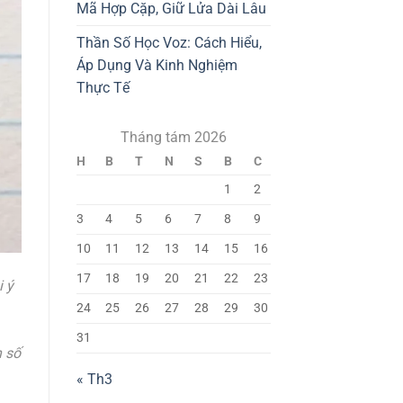
Mã Hợp Cặp, Giữ Lửa Dài Lâu
Thần Số Học Voz: Cách Hiểu,
Áp Dụng Và Kinh Nghiệm
Thực Tế
Tháng tám 2026
H
B
T
N
S
B
C
1
2
3
4
5
6
7
8
9
10
11
12
13
14
15
16
17
18
19
20
21
22
23
i ý
24
25
26
27
28
29
30
31
n số
« Th3