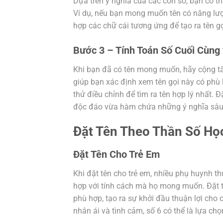
Dựa trên ý nghĩa của các con số, bạn có t
Ví dụ, nếu bạn mong muốn tên có năng lượn
hợp các chữ cái tương ứng để tạo ra tên g
Bước 3 – Tính Toán Số Cuối Cùng 
Khi bạn đã có tên mong muốn, hãy cộng tất
giúp bạn xác định xem tên gọi này có ph
thử điều chỉnh để tìm ra tên hợp lý nhất. 
độc đáo vừa hàm chứa những ý nghĩa sâu
Đặt Tên Theo Thần Số Họ
Đặt Tên Cho Trẻ Em
Khi đặt tên cho trẻ em, nhiều phụ huynh 
hợp với tính cách mà họ mong muốn. Đặt t
phù hợp, tạo ra sự khởi đầu thuận lợi cho
nhân ái và tình cảm, số 6 có thể là lựa chọ